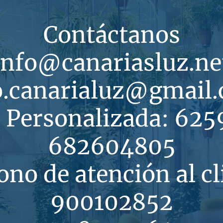
Contáctanos
info@canariasluz.ne
o.canarialuz@gmail
 Personalizada: 625
682604805
ono de atención al cl
900102852