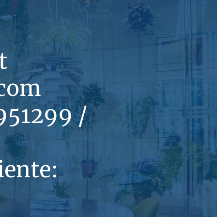
t
.com
951299 /
iente: