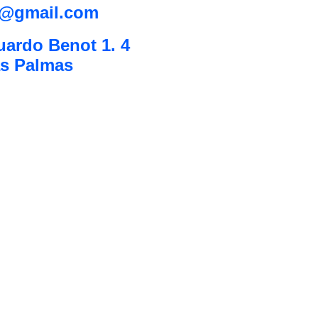
z@gmail.com
uardo Benot 1. 4
as Palmas