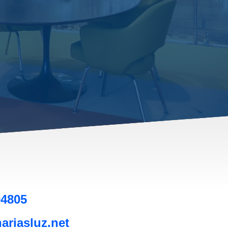
04805
anariasluz.net