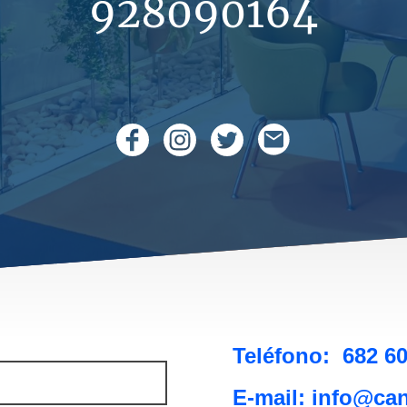
928090164
Teléfono: 682 6
E-mail: info@c